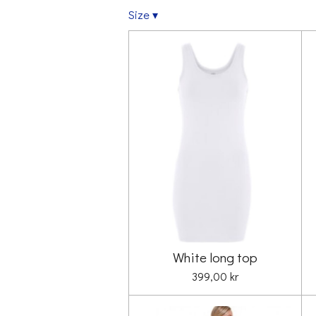
Size
▾
White long top
399,00 kr