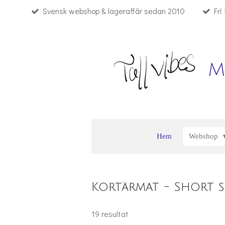
Svensk webshop & lageraffär sedan 2010
Fri
Hoppa
till
huvudinnehållet
M
Hem
Webshop
Kortärmat - Short sle
19 resultat