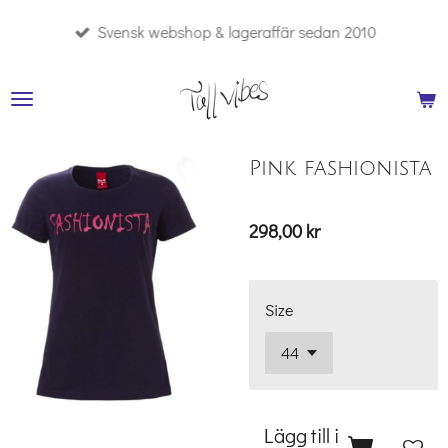
Hoppa
Svensk webshop & lageraffär sedan 2010
till
huvudinnehållet
Pink fashionista
298,00 kr
Size
Lägg till i