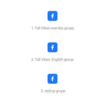
F
a
c
1. Tall Vibes svenska grupp
e
b
o
o
k
F
a
c
2. Tall Vibes English group
e
b
o
o
k
F
a
c
3. styling-grupp
e
b
o