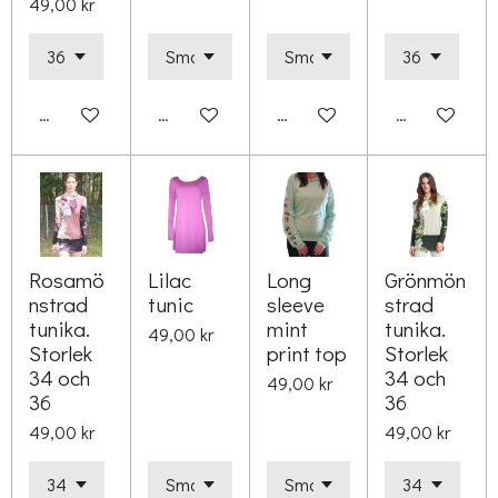
49,00 kr
Lägg till i varukorg
Lägg till i varukorg
Lägg till i varukorg
Lägg till i va
Rosamö
Lilac
Long
Grönmön
nstrad
tunic
sleeve
strad
tunika.
mint
tunika.
49,00 kr
Storlek
print top
Storlek
34 och
34 och
49,00 kr
36
36
49,00 kr
49,00 kr