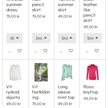
summer
pencil
summer
leather
dress.
skirt
skirt
like
pencil
79,00 kr
79,00 kr
49,00 kr
skirt
49,00 kr
Lägg till i varukorg
Lägg till i varukorg
Lägg till i varukorg
Lägg till i va
Vit
Vit
Long
Rosa
rynkad
festklänn
sleeve
knyttop
skjorta
ing
mint top
49,00 kr
49,00 kr
79,00 kr
49,00 kr