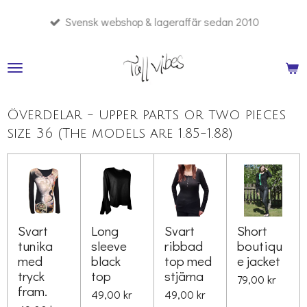
Hoppa
Svensk webshop & lageraffär sedan 2010
till
huvudinnehållet
Överdelar - upper parts or two pieces
size 36 (The models are 1.85-1.88)
Svart
Long
Svart
Short
tunika
sleeve
ribbad
boutiqu
med
black
top med
e jacket
tryck
top
stjärna
79,00 kr
fram.
49,00 kr
49,00 kr