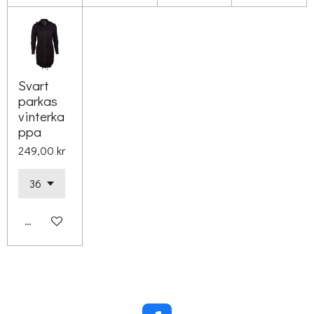
Svart
parkas
vinterka
ppa
249,00 kr
Lägg till i varukorg