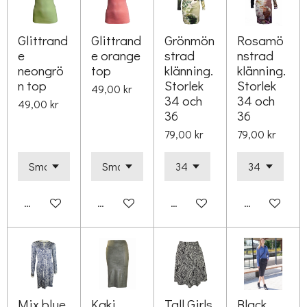
Glittrand
Glittrand
Grönmön
Rosamö
e
e orange
strad
nstrad
neongrö
top
klänning.
klänning.
n top
Storlek
Storlek
49,00 kr
34 och
34 och
49,00 kr
36
36
79,00 kr
79,00 kr
Lägg till i varukorg
Lägg till i varukorg
Lägg till i varukorg
Lägg till i va
Mix blue
Kaki
Tall Girls
Black