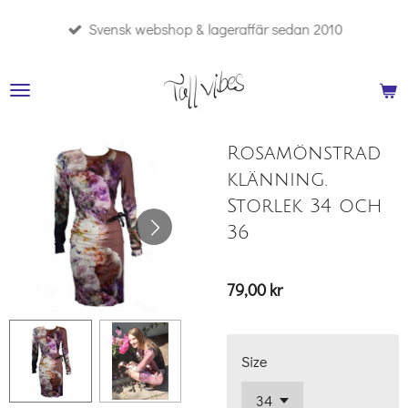
Hoppa
Svensk webshop & lageraffär sedan 2010
till
huvudinnehållet
Rosamönstrad
klänning.
Storlek 34 och
36
79,00 kr
Size