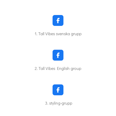
F
a
c
1. Tall Vibes svenska grupp
e
b
o
o
k
F
a
c
2. Tall Vibes English group
e
b
o
o
k
F
a
c
3. styling-grupp
e
b