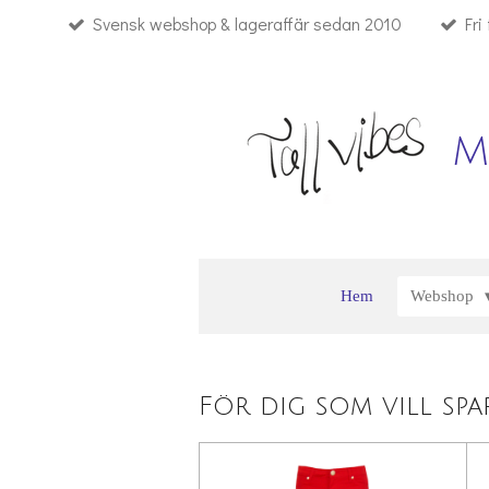
Svensk webshop & lageraffär sedan 2010
Fri
Hoppa
till
huvudinnehållet
M
Hem
Webshop
För dig som vill sp