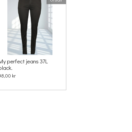
My perfect jeans 37L
black.
98,00 kr