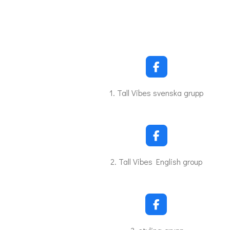
F
a
c
1. Tall Vibes svenska grupp
e
b
o
o
k
F
a
c
2. Tall Vibes English group
e
b
o
o
k
F
a
c