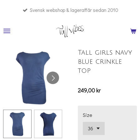
Hoppa
Svensk webshop & lageraffär sedan 2010
till
huvudinnehållet
Tall girls navy
blue crinkle
top
249,00 kr
Size