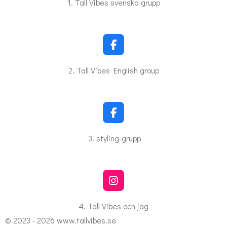
c
1. Tall Vibes svenska grupp
e
b
o
o
k
F
a
c
2. Tall Vibes English group
e
b
o
o
k
F
a
c
3. styling-grupp
e
b
o
o
k
I
n
s
4. Tall Vibes och jag
t
© 2023 - 2026 www.tallvibes.se
a