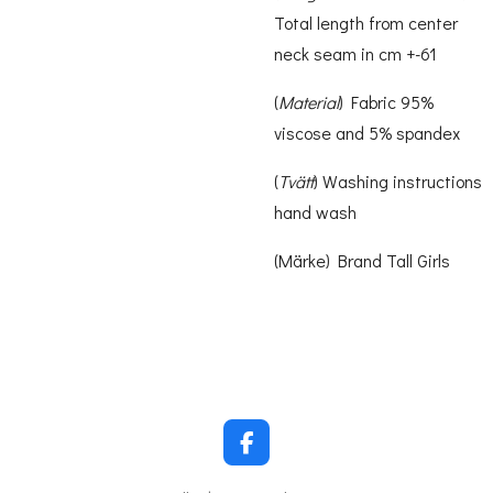
Total length from center
neck seam in cm +-61
(
Material
) Fabric 95%
viscose and 5% spandex
(
Tvätt
) Washing instructions
hand wash
(Märke) Brand Tall Girls
F
a