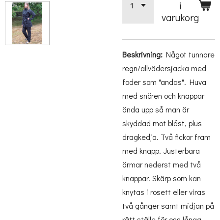
i
varukorg
Beskrivning:
Något tunnare
regn/allvädersjacka med
foder som "andas". Huva
med snören och knappar
ända upp så man är
skyddad mot blåst, plus
dragkedja. Två fickor fram
med knapp. Justerbara
ärmar nederst med två
knappar. Skärp som kan
knytas i rosett eller viras
två gånger samt midjan på
rätt ställe för oss långa,