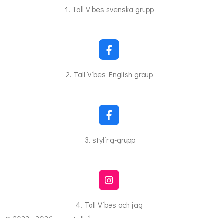
c
1. Tall Vibes svenska grupp
e
b
o
o
k
F
a
c
2. Tall Vibes English group
e
b
o
o
k
F
a
c
3. styling-grupp
e
b
o
o
k
I
n
s
4. Tall Vibes och jag
t