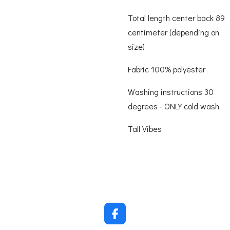
Total length center back 89
centimeter (depending on
size)
Fabric 100% polyester
Washing instructions 30
degrees - ONLY cold wash
Tall Vibes
F
a