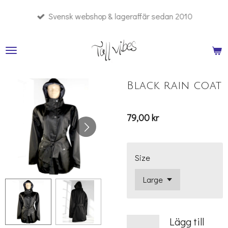
Hoppa
Svensk webshop & lageraffär sedan 2010
till
huvudinnehållet
Black rain coat
79,00 kr
Size
Lägg till