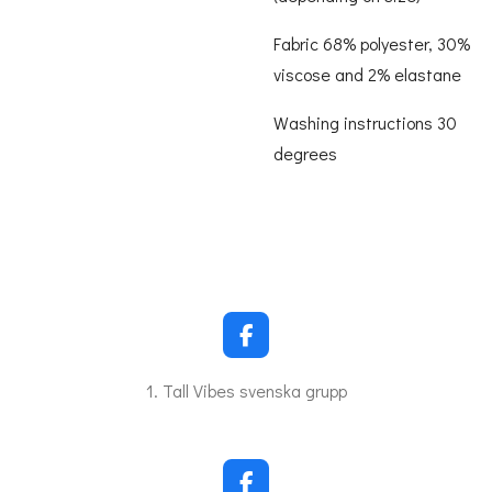
Fabric 68% polyester, 30%
viscose and 2% elastane
Washing instructions 30
degrees
F
a
c
1. Tall Vibes svenska grupp
e
b
o
o
k
F