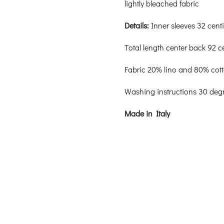
lightly bleached fabric
Details:
Inner sleeves 32 cent
Total length center back 92 c
Fabric 20% lino and 80% cot
Washing instructions 30 deg
Made in Italy