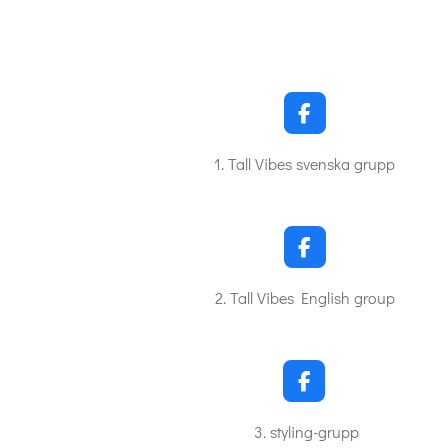
F
a
c
1. Tall Vibes svenska grupp
e
b
o
o
k
F
a
c
2. Tall Vibes English group
e
b
o
o
k
F
a
c
3. styling-grupp
e