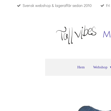
Svensk webshop & lageraffär sedan 2010
Fr
Hoppa
till
huvudinnehållet
M
Hem
Webshop