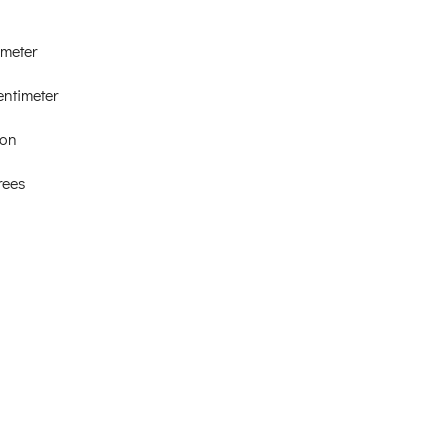
imeter
entimeter
ton
rees