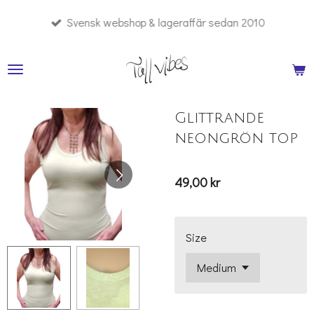
Hoppa
Svensk webshop & lageraffär sedan 2010
till
huvudinnehållet
Glittrande
neongrön top
49,00 kr
Size