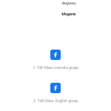
degrees
Mogene
F
a
c
1. Tall Vibes svenska grupp
e
b
o
o
k
F
a
c
2. Tall Vibes English group
e
b