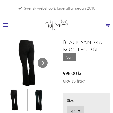
Hoppa
Svensk webshop & lageraffär sedan 2010
till
huvudinnehållet
Black sandra
bootleg 36L
Nytt
998,00 kr
GRATIS frakt
Size