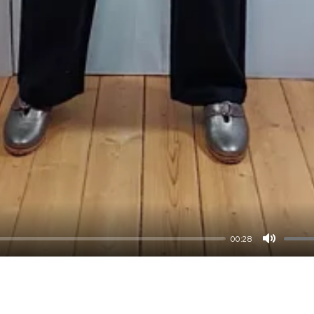
00:28
M
u
t
e