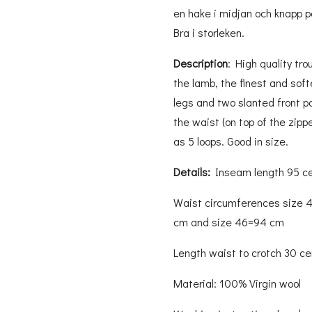
en hake i midjan och knapp p
Bra i storleken.
Description
: High quality tr
the lamb, the finest and sof
legs and two slanted front p
the waist (on top of the zipp
as 5 loops. Good in size.
Details:
Inseam length 95 c
Waist circumferences size 
cm and size 46=94 cm
Length waist to crotch 30 c
Material: 100% Virgin wool