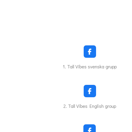
F
a
c
1. Tall Vibes svenska grupp
e
b
o
o
k
F
a
c
2. Tall Vibes English group
e
b
o
o