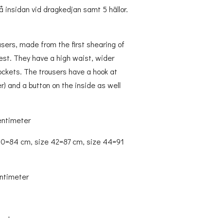
å insidan vid dragkedjan samt 5 hällor.
ousers, made from the first shearing of
test. They have a high waist, wider
ockets. The trousers have a hook at
er) and a button on the inside as well
entimeter
40=84 cm, size 42=87 cm, size 44=91
entimeter