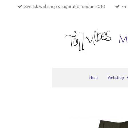
Svensk webshop & lageraffär sedan 2010
Fri
Hoppa
till
huvudinnehållet
M
Hem
Webshop