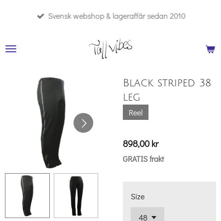
Hoppa
Svensk webshop & lageraffär sedan 2010
till
huvudinnehållet
Black striped 38
leg
Reel
898,00 kr
GRATIS frakt
Size