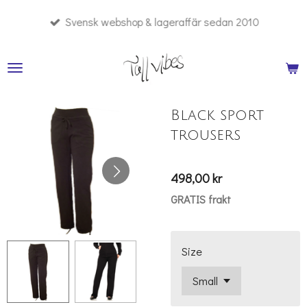
Hoppa
Svensk webshop & lageraffär sedan 2010
till
huvudinnehållet
Black sport
trousers
498,00 kr
GRATIS frakt
Size