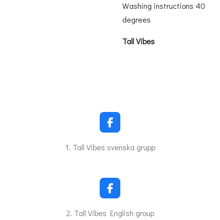
Washing instructions 40
degrees
Tall Vibes
F
a
c
1. Tall Vibes svenska grupp
e
b
o
o
k
F
a
c
2. Tall Vibes English group