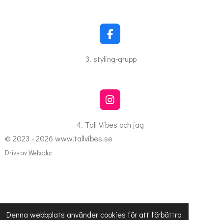
e
b
o
o
k
F
a
c
3. styling-grupp
e
b
o
o
k
I
n
s
4. Tall Vibes och jag
t
© 2023 - 2026 www.tallvibes.se
a
g
Drivs av
Webador
r
a
m
Denna webbplats använder cookies för att förbättra