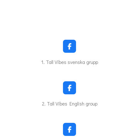
F
a
c
1. Tall Vibes svenska grupp
e
b
o
o
k
F
a
c
2. Tall Vibes English group
e
b
o
o
k
F
a