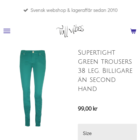
Hoppa
Svensk webshop & lageraffär sedan 2010
till
huvudinnehållet
Supertight
green trousers
38 leg. Billigare
än second
hand
99,00 kr
Size