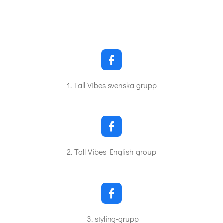
F
a
c
1. Tall Vibes svenska grupp
e
b
o
o
k
F
a
c
2. Tall Vibes English group
e
b
o
o
k
F
a
c
3. styling-grupp