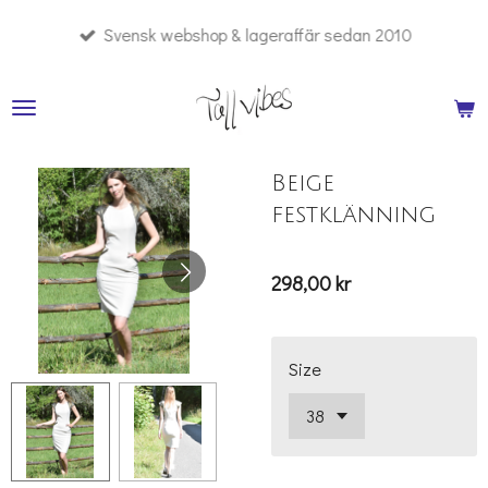
Hoppa
Svensk webshop & lageraffär sedan 2010
till
huvudinnehållet
Beige
festklänning
298,00 kr
Size