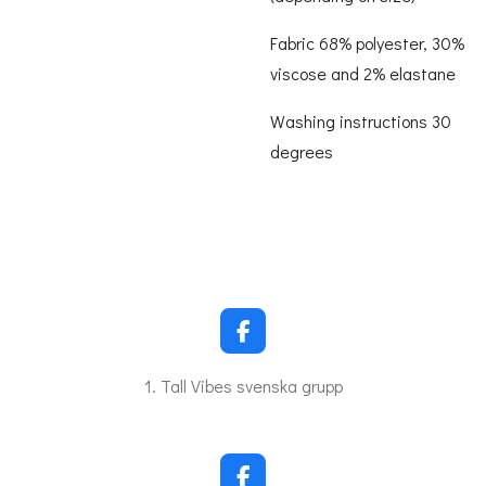
Fabric 68% polyester, 30%
viscose and 2% elastane
Washing instructions 30
degrees
F
a
c
1. Tall Vibes svenska grupp
e
b
o
o
k
F