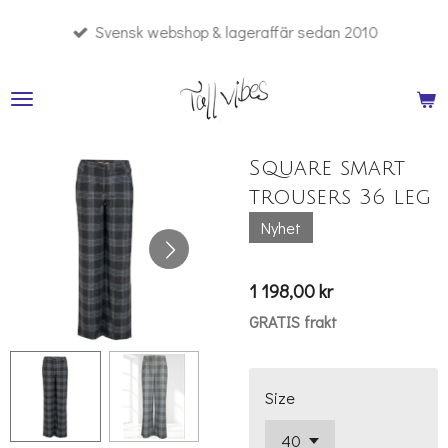
Hoppa
Svensk webshop & lageraffär sedan 2010
till
huvudinnehållet
Square smart
trousers 36 leg
Nyhet
1 198,00 kr
GRATIS frakt
Size