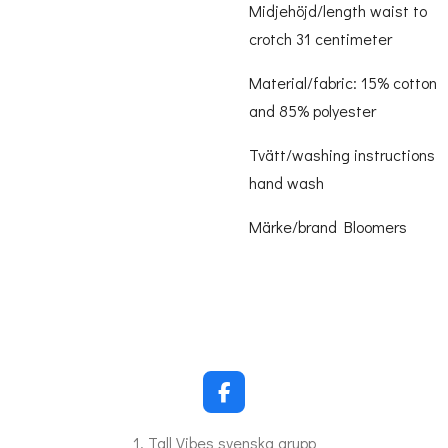
Midjehöjd/length waist to
crotch 31 centimeter
Material/fabric: 15% cotton
and 85% polyester
Tvätt/washing instructions
hand wash
Märke/brand Bloomers
F
a
c
1. Tall Vibes svenska grupp