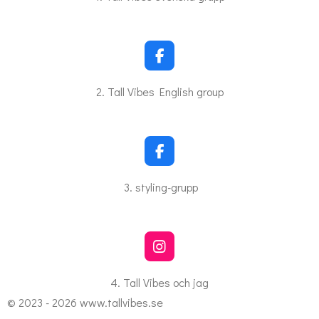
e
b
o
o
k
F
a
c
2. Tall Vibes English group
e
b
o
o
k
F
a
c
3. styling-grupp
e
b
o
o
k
I
n
s
4. Tall Vibes och jag
t
© 2023 - 2026 www.tallvibes.se
a