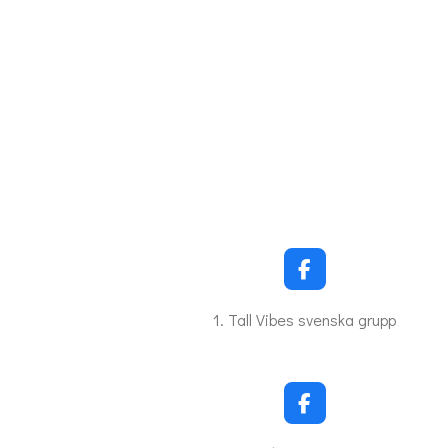
F
a
c
1. Tall Vibes svenska grupp
e
b
o
o
k
F
a