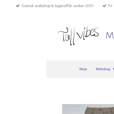
Svensk webshop & lageraffär sedan 2010
Fri
Hoppa
till
huvudinnehållet
M
Hem
Webshop