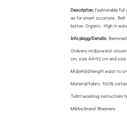
Description:
Fashionable full
as for smart occations. Belt 
button. Organic. High in wais
Info plagg/Details:
Beninnerl
Omkrets midja/waist circum
cm, size 44=92 cm and size
Midjehöjd/length waist to c
Material/fabric: 100% cotto
Tvätt/washing instructions 
Märke/brand Bloomers