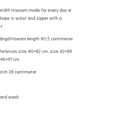
 width trousers made for every day or
loops in waist and zipper with a
t.
ängd/inseam length 90,5 centimeter
ferences size 40=82 cm, size 42=89
 46=97 cm
rotch 28 centimeter
n
hand wash