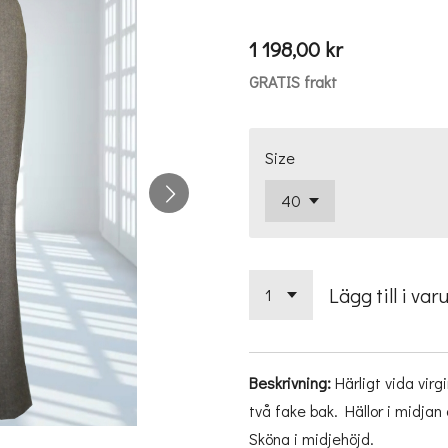
1 198,00 kr
GRATIS frakt
Size
Lägg till i var
Beskrivning:
Härligt vida virg
två fake bak. Hällor i midja
Sköna i midjehöjd.