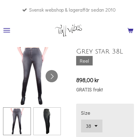
Hoppa
Svensk webshop & lageraffär sedan 2010
till
huvudinnehållet
Grey star 38L
Reel
898,00 kr
GRATIS frakt
Size