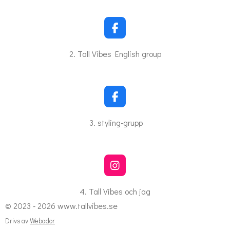
b
o
l
o
l
k
F
s
a
c
c
2. Tall Vibes English group
e
r
b
o
e
o
e
k
F
n
a
c
3. styling-grupp
e
b
o
o
k
I
n
s
4. Tall Vibes och jag
t
© 2023 - 2026 www.tallvibes.se
a
g
Drivs av
Webador
r