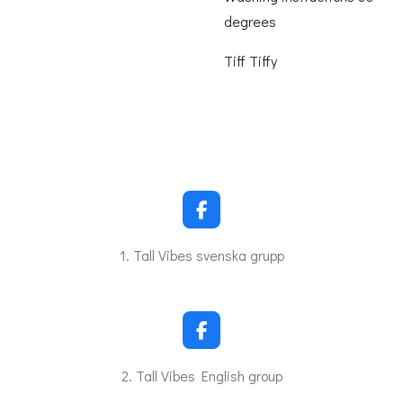
degrees
Tiff Tiffy
F
a
c
1. Tall Vibes svenska grupp
e
b
o
o
k
F
a
c
2. Tall Vibes English group
e