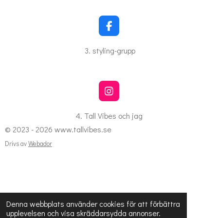
b
o
o
k
F
a
c
3. styling-grupp
e
b
o
o
k
I
n
s
4. Tall Vibes och jag
t
© 2023 - 2026 www.tallvibes.se
a
g
Drivs av
Webador
r
a
m
Denna webbplats använder cookies för att förbättra
upplevelsen och visa skräddarsydda annonser.