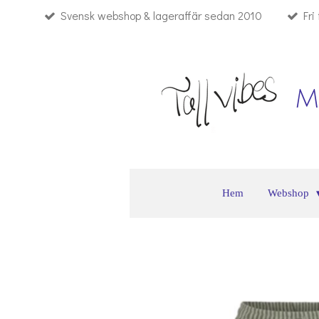
Svensk webshop & lageraffär sedan 2010
Fri
Hoppa
till
huvudinnehållet
M
Hem
Webshop