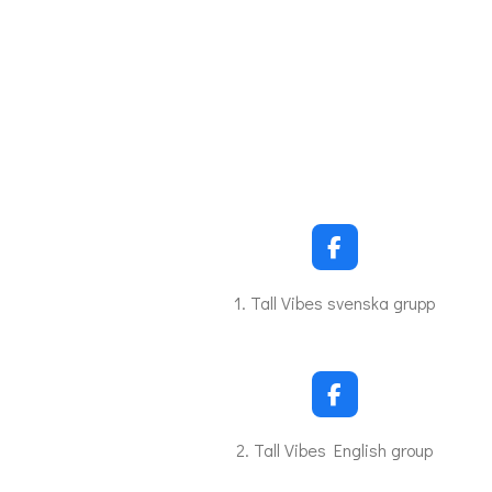
F
a
c
1. Tall Vibes svenska grupp
e
b
o
o
k
F
a
c
2. Tall Vibes English group
e
b