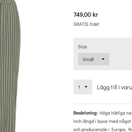
749,00 kr
GRATIS frakt
Size
Lägg till i var
Beskrivning:
Höga härliga nat
inch längd i byxor med någo
och producerade i Europa. Res