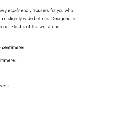
ely eco-friendly trousers for you who
ith a slightly wide bottom. Designed in
ope. Elastic at the waist and
6 centimeter
ntimeter
grees