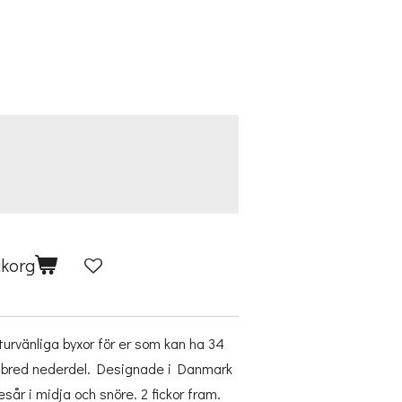
ukorg
urvänliga byxor för er som kan ha 34
t bred nederdel. Designade i Danmark
år i midja och snöre. 2 fickor fram.