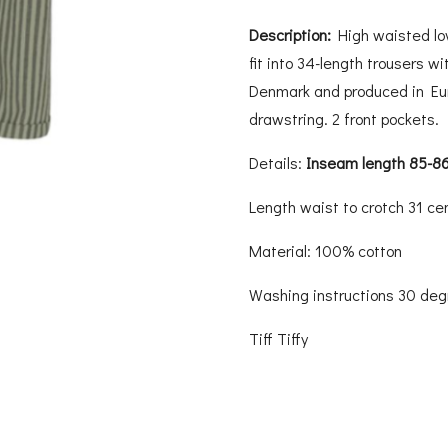
Description:
High waisted lov
fit into 34-length trousers w
Denmark and produced in Eur
drawstring. 2 front pockets.
Details:
Inseam length 85-8
Length waist to crotch 31 ce
Material: 100% cotton
Washing instructions 30 de
Tiff Tiffy