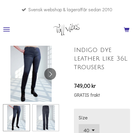
Hoppa
Svensk webshop & lageraffär sedan 2010
till
huvudinnehållet
Indigo dye
leather like 36L
trousers
749,00 kr
GRATIS frakt
Size