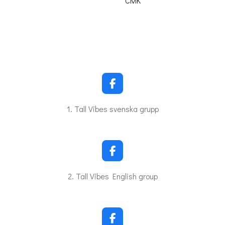
CMK
F
a
c
1. Tall Vibes svenska grupp
e
b
o
o
k
F
a
c
2. Tall Vibes English group
e
b
o
o
k
F