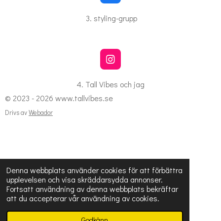
a
c
3. styling-grupp
e
b
o
o
k
I
n
s
4. Tall Vibes och jag
t
© 2023 - 2026 www.tallvibes.se
a
g
Drivs av
Webador
r
a
m
Denna webbplats använder cookies för att förbättra
upplevelsen och visa skräddarsydda annonser.
Fortsatt användning av denna webbplats bekräftar
att du accepterar vår användning av cookies.
Godkänn