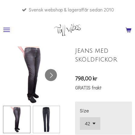
Hoppa
Svensk webshop & lageraffär sedan 2010
till
huvudinnehållet
Jeans med
sköldfickor
798,00 kr
GRATIS frakt
Size