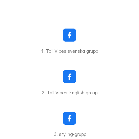
F
a
c
1. Tall Vibes svenska grupp
e
b
o
o
k
F
a
c
2. Tall Vibes English group
e
b
o
o
k
F
a
c
3. styling-grupp
e