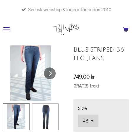
Hoppa
Svensk webshop & lageraffär sedan 2010
till
huvudinnehållet
Blue striped 36
leg jeans
749,00 kr
GRATIS frakt
Size