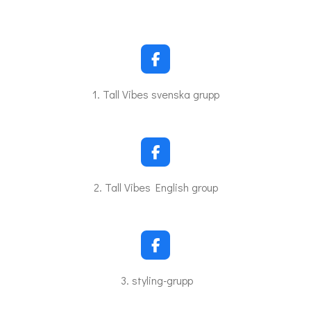
F
a
c
1. Tall Vibes svenska grupp
e
b
o
o
k
F
a
c
2. Tall Vibes English group
e
b
o
o
k
F
a
c
3. styling-grupp
e
b