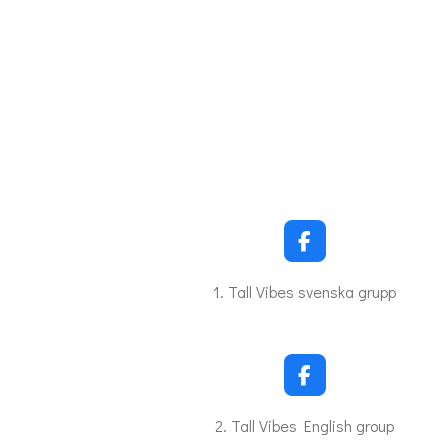
F
a
c
1. Tall Vibes svenska grupp
e
b
o
o
k
F
a
c
2. Tall Vibes English group
e