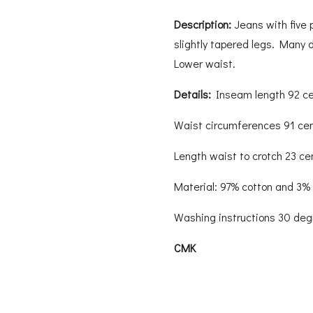
Description:
Jeans with five 
slightly tapered legs. Many d
Lower waist.
Details:
Inseam length 92 c
Waist circumferences 91 ce
Length waist to crotch 23 c
Material: 97% cotton and 3%
Washing instructions 30 de
CMK