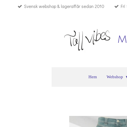
Svensk webshop & lageraffär sedan 2010
Fri
Hoppa
till
huvudinnehållet
M
Hem
Webshop