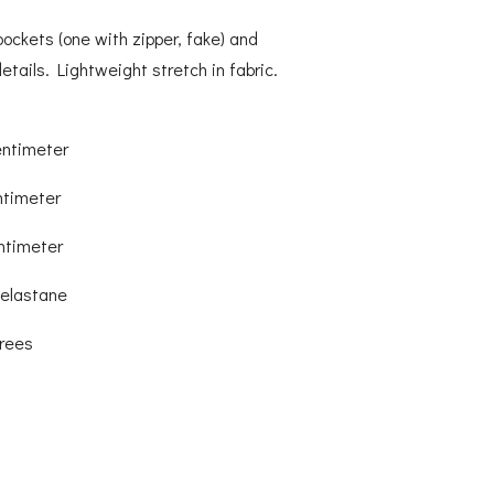
pockets (one with zipper, fake) and
etails. Lightweight stretch in fabric.
entimeter
ntimeter
entimeter
 elastane
grees