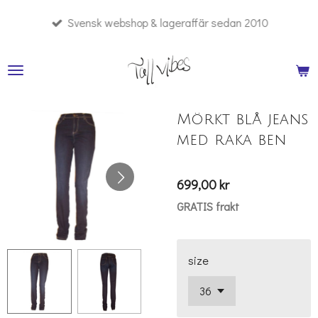
Hoppa
Svensk webshop & lageraffär sedan 2010
till
huvudinnehållet
Mörkt blå jeans
med raka ben
699,00 kr
GRATIS frakt
size