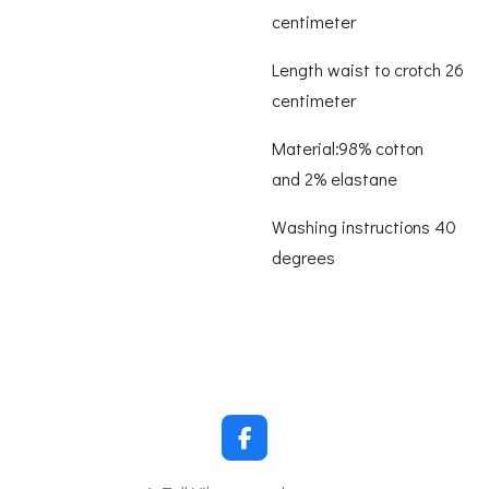
centimeter
Length waist to crotch 26
centimeter
Material:98% cotton
and 2% elastane
Washing instructions 40
degrees
F
a
c