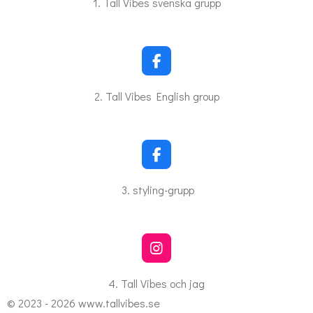
1. Tall Vibes svenska grupp
e
b
o
o
k
F
a
c
2. Tall Vibes English group
e
b
o
o
k
F
a
c
3. styling-grupp
e
b
o
o
k
I
n
s
4. Tall Vibes och jag
t
© 2023 - 2026 www.tallvibes.se
a