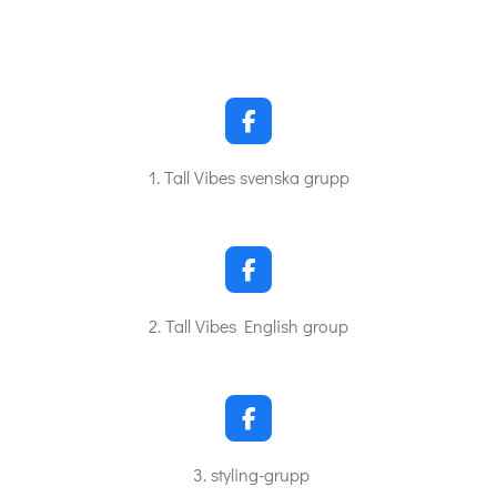
F
a
c
1. Tall Vibes svenska grupp
e
b
o
o
k
F
a
c
2. Tall Vibes English group
e
b
o
o
k
F
a
c
3. styling-grupp
e