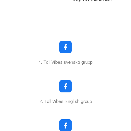
F
a
c
1. Tall Vibes svenska grupp
e
b
o
o
k
F
a
c
2. Tall Vibes English group
e
b
o
o
k
F