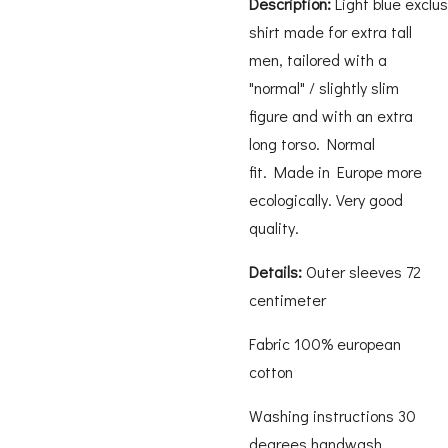
Description:
L
ight blue exclu
shirt made for extra tall
men, tailored with a
"normal" / slightly slim
figure and with an extra
long torso.
Normal
fit.
Made in Europe more
ecologically.
Very good
quality.
Details:
Outer sleeves 72
centimeter
Fabric 100% european
cotton
Washing instructions 30
degrees handwash