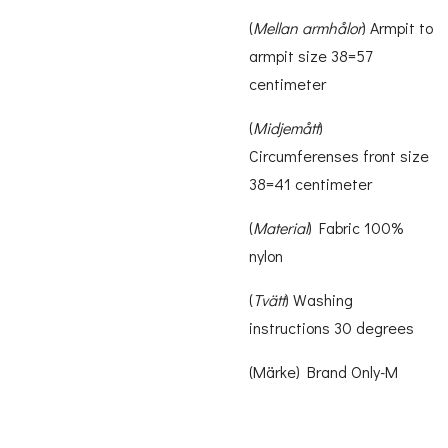
(
Mellan armhålor
) Armpit to
armpit size 38=57
centimeter
(
Midjemått
)
Circumferenses front size
38=41 centimeter
(
Material
) Fabric 100%
nylon
(
Tvätt
) Washing
instructions 30 degrees
(Märke) Brand Only-M