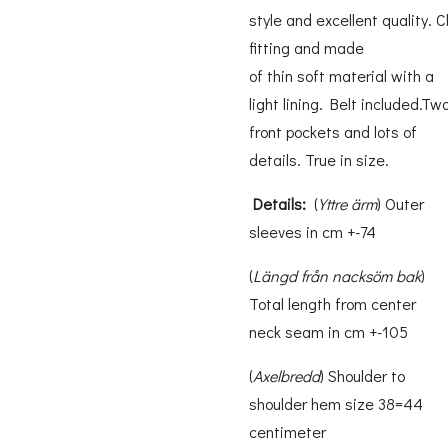
style
and excellent
quality.
Cl
fitting and
made
of
thin
soft material
with a
light
lining
.
Belt
included.
Tw
front pockets and
lots of
details.
True
in
size
.
Details:
(
Yttre ärm
) Outer
sleeves in cm +-74
(
Längd från nacksöm bak
)
Total length from center
neck seam in cm +-105
(
Axelbredd
) Shoulder to
shoulder hem size 38=44
centimeter