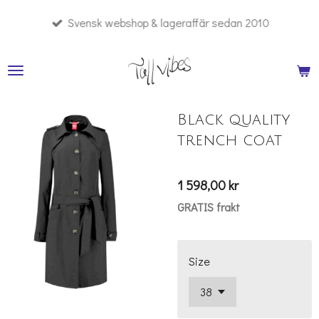
Hoppa
Svensk webshop & lageraffär sedan 2010
till
huvudinnehållet
Black quality
trench coat
1 598,00 kr
GRATIS frakt
Size