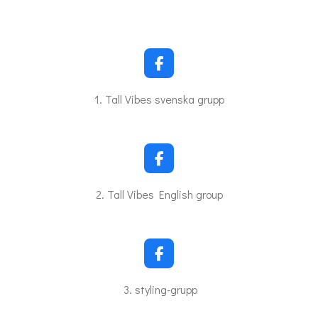
F
a
c
1. Tall Vibes svenska grupp
e
b
o
o
k
F
a
c
2. Tall Vibes English group
e
b
o
o
k
F
a
c
3. styling-grupp
e
b