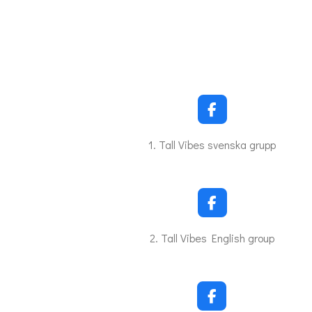
F
a
c
1. Tall Vibes svenska grupp
e
b
o
o
k
F
a
c
2. Tall Vibes English group
e
b
o
o
k
F