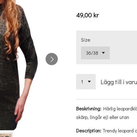
49,00 kr
Size
Lägg till i var
Beskrivning:
Härlig leopardkl
skärp, (ingår ej) eller utan
Description:
Trendy leopard dr