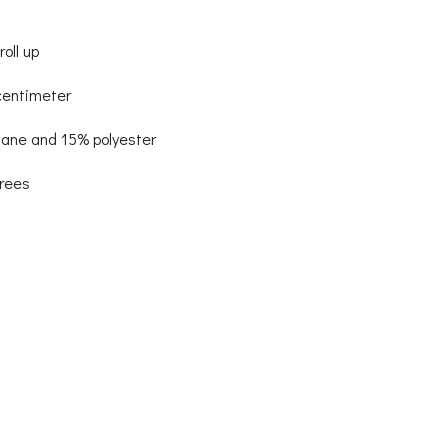
oll up
centimeter
hane and 15% polyester
grees