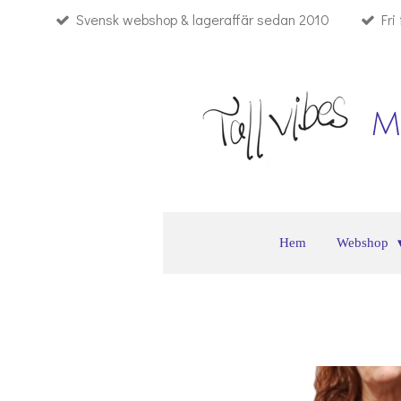
Svensk webshop & lageraffär sedan 2010
Fri
Hoppa
till
huvudinnehållet
M
Hem
Webshop