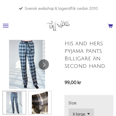
Hoppa
Svensk webshop & lageraffär sedan 2010
till
huvudinnehållet
His and hers
pyjama pants.
Billigare än
second hand.
99,00 kr
Size