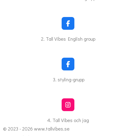
e
b
o
o
k
F
a
c
2. Tall Vibes English group
e
b
o
o
k
F
a
c
3. styling-grupp
e
b
o
o
k
I
n
s
4. Tall Vibes och jag
t
© 2023 - 2026 www.tallvibes.se
a