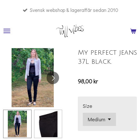
Hoppa
Svensk webshop & lageraffär sedan 2010
till
huvudinnehållet
My perfect jeans
37L black.
98,00 kr
Size