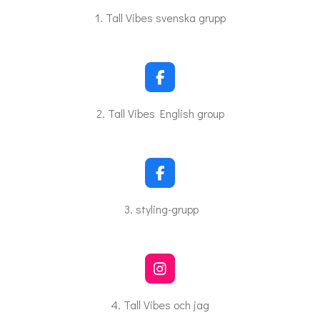
a
c
f
1. Tall Vibes svenska grupp
e
u
b
o
l
o
l
k
F
s
a
c
c
2. Tall Vibes English group
e
r
b
o
e
o
e
k
F
n
a
c
3. styling-grupp
e
b
o
o
k
I
n
s
4. Tall Vibes och jag
t