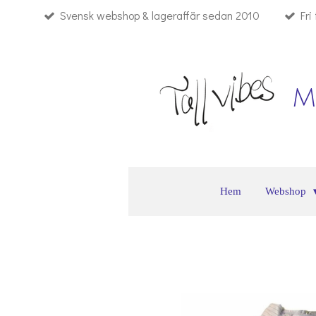
Svensk webshop & lageraffär sedan 2010
Fri
Hoppa
till
huvudinnehållet
M
Hem
Webshop