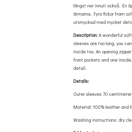
längst ner innuti också. En 
ärmarna. Fyra fickor fram oc
utsmyckad med mycket detal
Description:
A wonderful soft
sleeves are too long, you can
inside too. An opening zipper
front pockets and one insid
detail.
Details:
Outer sleeves 70 centimeter
Material: 100% leather and l
Washing instructions: dry cl