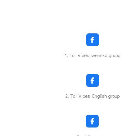
F
a
c
1. Tall Vibes svenska grupp
e
b
o
o
k
F
a
c
2. Tall Vibes English group
e
b
o
o
k
F
a
c