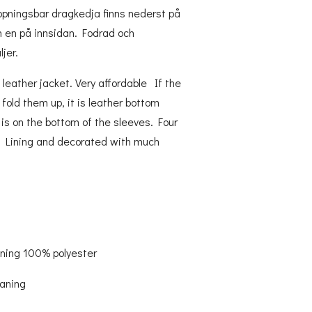
öppningsbar dragkedja finns nederst på
h en på innsidan. Fodrad och
jer.
 leather jacket. Very affordable If the
 fold them up, it is leather bottom
 is on the bottom of the sleeves. Four
e. Lining and decorated with much
ining 100% polyester
eaning