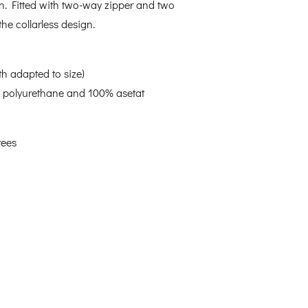
rn. Fitted with two-way zipper and two
he collarless design.
th adapted to size)
 % polyurethane and 100% asetat
rees