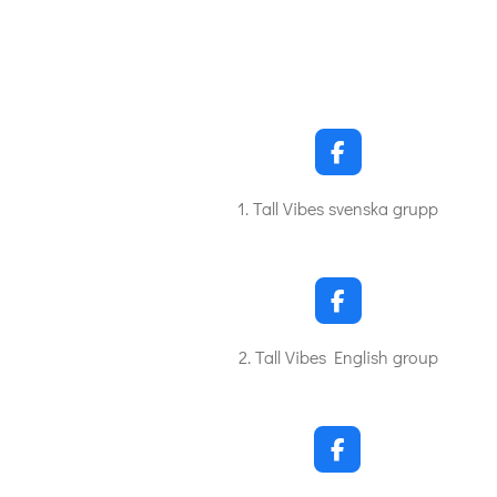
F
a
c
1. Tall Vibes svenska grupp
e
b
o
o
k
F
a
c
2. Tall Vibes English group
e
b
o
o
k
F
a