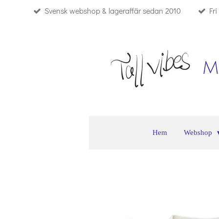
Svensk webshop & lageraffär sedan 2010
Fr
Hoppa
till
huvudinnehållet
M
Hem
Webshop