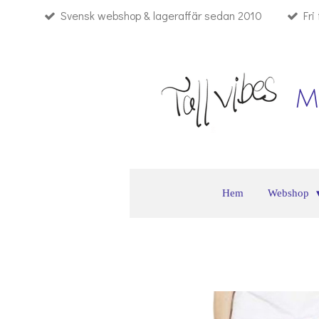
Svensk webshop & lageraffär sedan 2010
Fri
Hoppa
till
huvudinnehållet
M
Hem
Webshop