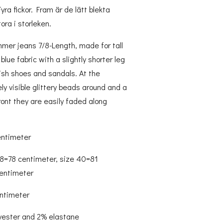
yra fickor. Fram är de lätt blekta
ra i storleken.
er jeans 7/8-Length, made for tall
lue fabric with a slightly shorter leg
ish shoes and sandals. At the
ly visible glittery beads around and a
front they are easily faded along
entimeter
8=78 centimeter, size 40=81
centimeter
entimeter
lyester and 2% elastane