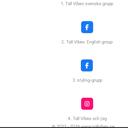
c
1. Tall Vibes svenska grupp
e
b
o
o
k
F
a
c
2. Tall Vibes English group
e
b
o
o
k
F
a
c
3. styling-grupp
e
b
o
o
k
I
n
s
4. Tall Vibes och jag
t
© 2023 - 2026 www.tallvibes.se
a