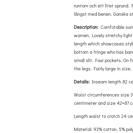
runtom och ett litet sprund. F
längst med benen. Ganska sto
Description:
Comfotable summ
women. Lovely stretchy light b
length which showcases styl
bottom a fringe who has bare
small slit. Four pockets. On 
the legs. Fairly large in size.
Details:
Inseam length 82 c
Waist circumferences size 3
centimeter and size 42=87 
Length waist to crotch 24 c
Material: 93% cotton, 5% po