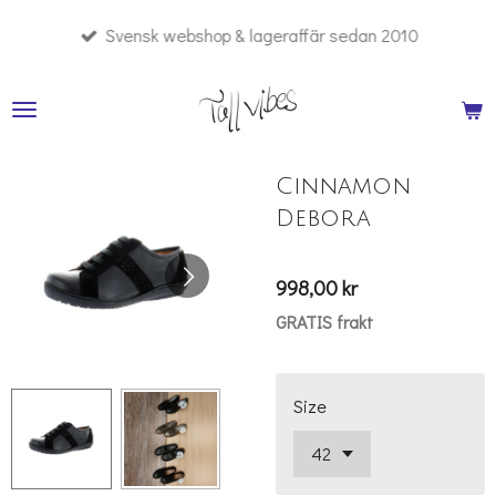
Hoppa
Svensk webshop & lageraffär sedan 2010
till
huvudinnehållet
Cinnamon
Debora
998,00 kr
GRATIS frakt
Size