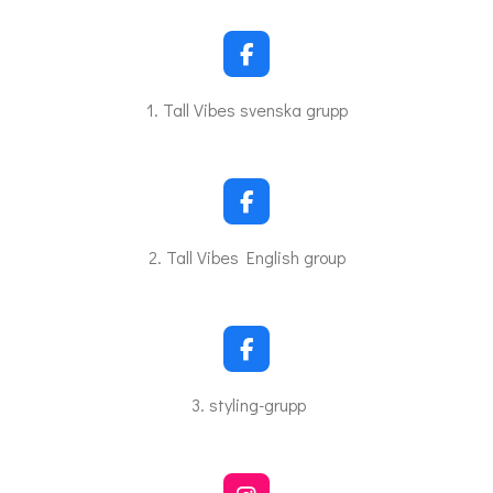
F
a
c
1. Tall Vibes svenska grupp
e
b
o
o
k
F
a
c
2. Tall Vibes English group
e
b
o
o
k
F
a
c
3. styling-grupp
e
b
o
o