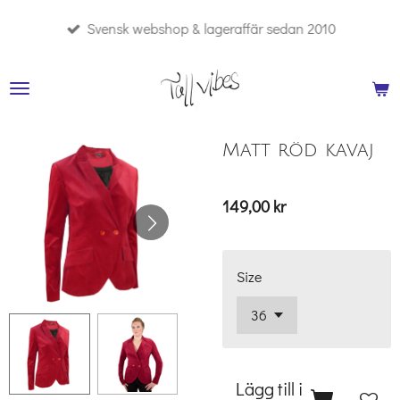
Hoppa
Svensk webshop & lageraffär sedan 2010
till
huvudinnehållet
Matt röd kavaj
149,00 kr
Size
Lägg till i