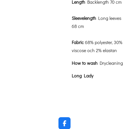
Length
Backlength 70 cm
Sleevelength
Long leeves
68 cm
Fabric
68% polyester, 30%
viscose och 2% elastan
How to wash
Drycleaning
Long Lady
F