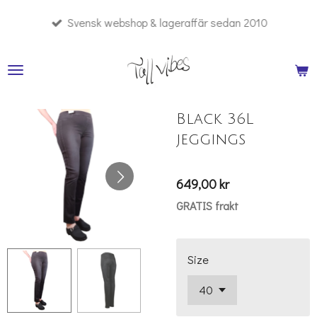
Hoppa
Svensk webshop & lageraffär sedan 2010
till
huvudinnehållet
Black 36L
jeggings
649,00 kr
GRATIS frakt
Size