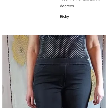
degrees
Richy