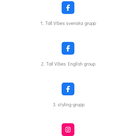
F
a
c
1. Tall Vibes svenska grupp
e
b
o
o
k
F
a
c
2. Tall Vibes English group
e
b
o
o
k
F
a
c
3. styling-grupp
e
b
o
o
k
I