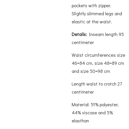
pockets with zipper.
Slightly slimmed legs and
elastic at the waist.
Details:
Inseam length 95
centimeter
Waist circumferences size
46=84 cm, size 48=89 cm
and size 50=98 cm
Length waist to crotch 27
centimeter
Material: 51% polyester,
44% viscose and 5%
elasthan