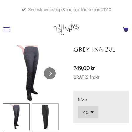
Hoppa
Svensk webshop & lageraffär sedan 2010
till
huvudinnehållet
Grey Ina 38L
749,00 kr
GRATIS frakt
Size