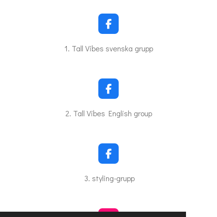
F
a
c
1. Tall Vibes svenska grupp
e
b
o
o
k
F
a
c
2. Tall Vibes English group
e
b
o
o
k
F
a
c
3. styling-grupp
e
b
o
o