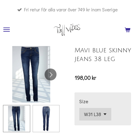
Hoppa
Fri retur för alla varor över 749 kr inom Sverige
till
huvudinnehållet
Mavi blue skinny
jeans 38 leg
198,00 kr
Size