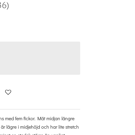
36)
s med fem fickor. Mät midjan längre
e är lägre i midjehöjd och har lite stretch