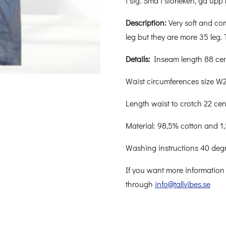
i sig. Små i storleken, gå upp 
Description:
Very soft and com
leg but they are more 35 leg. 
Details:
Inseam length 88 cen
Waist circumferences size
W2
Length waist to crotch 22 cen
Material:
98,5% cotton and 1
Washing instructions 40 deg
If you want more information 
through
info@tallvibes.se