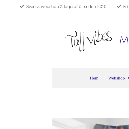
Svensk webshop & lageraffär sedan 2010
Fr
Hoppa
till
huvudinnehållet
M
Hem
Webshop