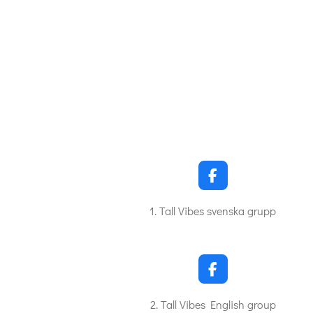
F
a
c
1. Tall Vibes svenska grupp
e
b
o
o
k
F
a
c
2. Tall Vibes English group