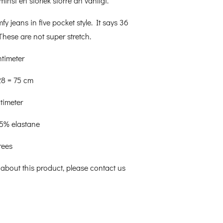
minst en storlek större än vanligt.
fy jeans in five pocket style. It says 36
These are not super stretch.
timeter
8 = 75 cm
timeter
,5% elastane
rees
about this product, please contact us