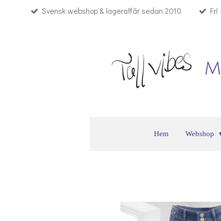
Svensk webshop & lageraffär sedan 2010
Fri
Hoppa
till
huvudinnehållet
M
Hem
Webshop