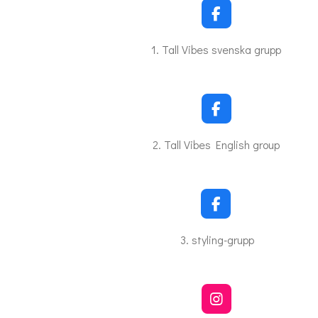
F
a
c
1. Tall Vibes svenska grupp
e
b
o
o
k
F
a
c
2. Tall Vibes English group
e
b
o
o
k
F
a
c
3. styling-grupp
e
b
o
o
k
I