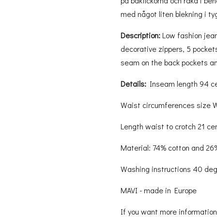
på bakfickorna och raka i be
med något liten blekning i ty
Description:
Low fashion jean
decorative zippers, 5 pockets,
seam on the back pockets and
Details:
Inseam length 94 c
Waist circumferences size
Length waist to crotch 21 ce
Material: 74% cotton and 2
Washing instructions 40 de
MAVI - made in Europe
If you want more information