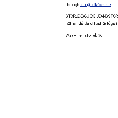
through
info@tallvibes.se
STORLEKSGUIDE JEANSSTORLE
höften då de oftast är låga i
W29=liten storlek 38