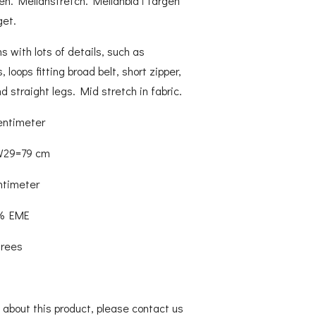
nen. Mellanstretch. Mellanblå i färgen
get.
s with lots of details, such as
 loops fitting broad belt, short zipper,
 straight legs. Mid stretch in fabric.
entimeter
 W29=79 cm
ntimeter
6% EME
grees
 about this product, please contact us