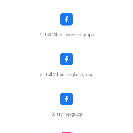
F
a
c
1. Tall Vibes svenska grupp
e
b
o
o
k
F
a
c
2. Tall Vibes English group
e
b
o
o
k
F
a
c
3. styling-grupp
e
b
o