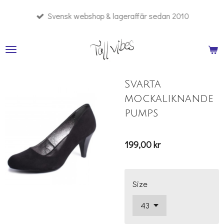
Hoppa
Svensk webshop & lageraffär sedan 2010
till
huvudinnehållet
Svarta
mockaliknande
pumps
199,00 kr
Size