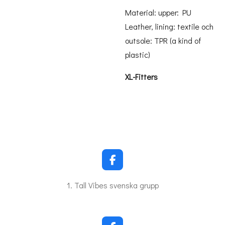
Material: upper: PU
Leather, lining: textile och
outsole: TPR (a kind of
plastic)
XL-Fitters
F
a
c
1. Tall Vibes svenska grupp
e
b
o
o