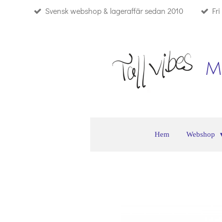
Svensk webshop & lageraffär sedan 2010
Fr
Hoppa
till
huvudinnehållet
M
Hem
Webshop