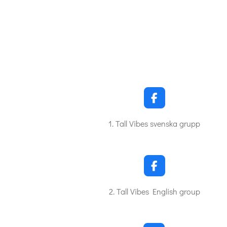
F
a
c
1. Tall Vibes svenska grupp
e
b
o
o
k
F
a
c
2. Tall Vibes English group
e
b
o