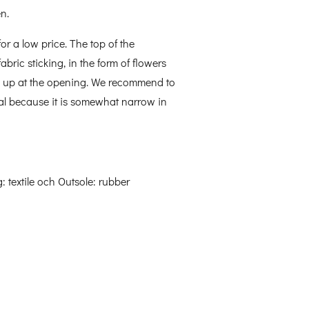
n.
for a low price.
The top of
the
fabric
sticking
,
in the form of
flowers
up at the
opening.
We
recommend to
al
because it is
somewhat narrow
in
g: textile och Outsole: rubber