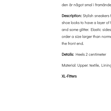
den är något smal i framände
Description:
Stylish
sneakers
shoe
looks to have
a layer of
and
some glitter
.
E
lastic sides
order
a size larger than
norm
the front end
.
Details:
Heels 2 centimeter
Material: Upper: textile, Linin
XL-Fitters