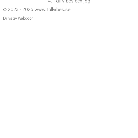
4. Tall Vibes och jag
t
© 2023 - 2026 www.tallvibes.se
a
g
Drivs av
Webador
r
a
m