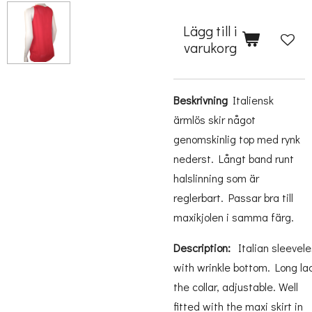
Lägg till i
varukorg
Beskrivning
Italiensk
ärmlös skir något
genomskinlig top med rynk
nederst. Långt band runt
halslinning som är
reglerbart. Passar bra till
maxikjolen i samma färg.
Description:
Italian
sleevel
with
wrinkle
bottom
.
Long
la
the
collar,
adjustable
.
Well
fitted with the
maxi
skirt
in