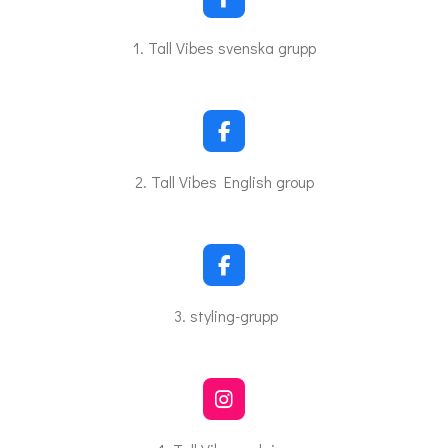
F
a
c
1. Tall Vibes svenska grupp
e
b
o
o
k
F
a
c
2. Tall Vibes English group
e
b
o
o
k
F
a
c
3. styling-grupp
e
b
o
o
k
I
n
s