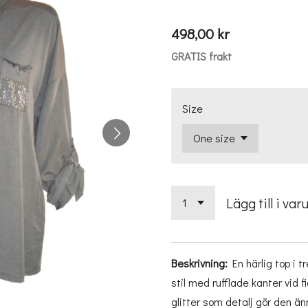
498,00 kr
GRATIS frakt
Size
Lägg till i var
Beskrivning:
En härlig top i t
stil med rufflade kanter vid f
glitter som detalj gör den ä