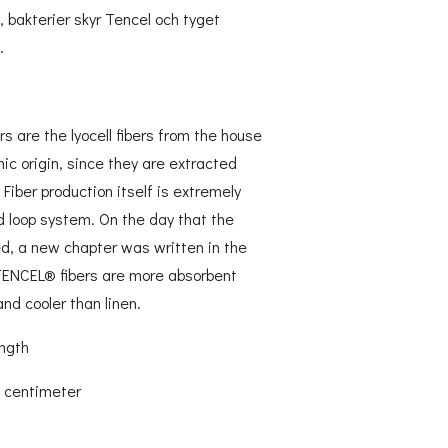
g, bakterier skyr Tencel och tyget
.
s are the lyocell fibers from the house
ic origin, since they are extracted
Fiber production itself is extremely
ed loop system. On the day that the
d, a new chapter was written in the
f TENCEL® fibers are more absorbent
and cooler than linen.
ength
2 centimeter