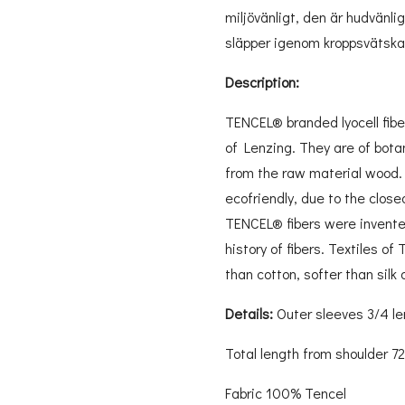
miljövänligt, den är hudvänli
släpper igenom kroppsvätska
Description:
TENCEL® branded lyocell fiber
of Lenzing. They are of botan
from the raw material wood. 
ecofriendly, due to the clos
TENCEL® fibers were invente
history of fibers. Textiles o
than cotton, softer than silk 
Details:
Outer sleeves 3/4 l
Total length from shoulder 7
Fabric 100% Tencel