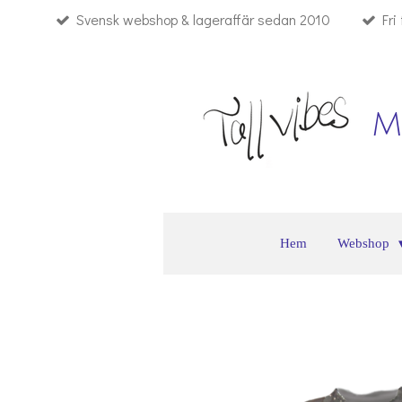
Svensk webshop & lageraffär sedan 2010
Fri
Hoppa
till
huvudinnehållet
M
Hem
Webshop