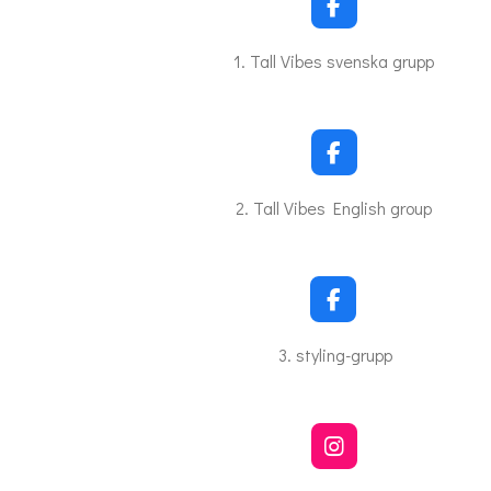
F
a
c
1. Tall Vibes svenska grupp
e
b
o
o
k
F
a
c
2. Tall Vibes English group
e
b
o
o
k
F
a
c
3. styling-grupp
e
b
o
o
k
I
n