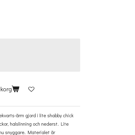
ukorg
rekvarts-ärm gjord i lite shabby chick
ickor, halslinning och nederst. Lite
nnu snyggare. Materialet är