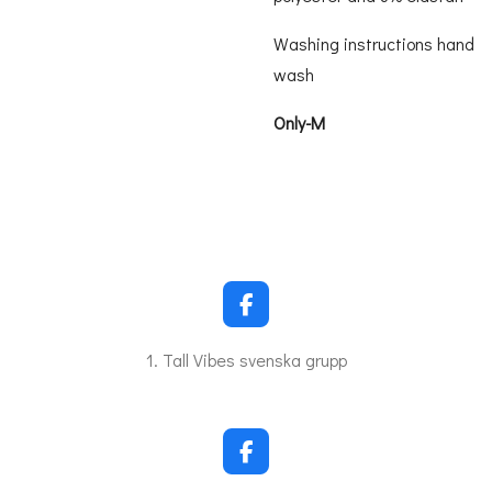
Washing instructions hand
wash
Only-M
F
a
c
1. Tall Vibes svenska grupp
e
b
o
o
k
F
a