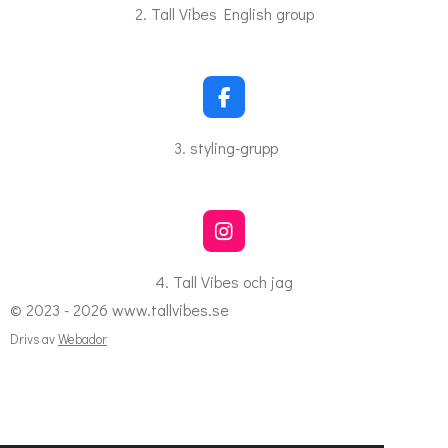
c
2. Tall Vibes English group
e
b
o
o
k
F
a
c
3. styling-grupp
e
b
o
o
k
I
n
s
4. Tall Vibes och jag
t
© 2023 - 2026 www.tallvibes.se
a
g
Drivs av
Webador
r
a
m